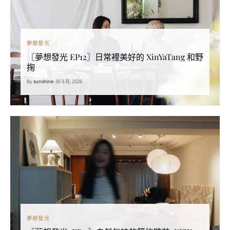
夢想發光
〖夢想發光 EP12〗日常裡美好的 XinYaTang 和野
掬
By
sunshine
•
30 3 月, 2026
夢想發光