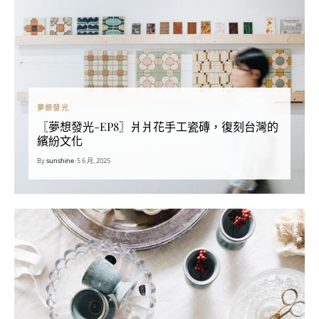
夢想發光
〖夢想發光-EP8〗爿爿花手工瓷磚，復刻台灣的
繽紛文化
By
sunshine
•
5 6 月, 2025