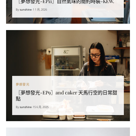
〖夢想發光-EP11〗自然氣味的簡約時裝-KEW.
By
sunshine
•
1 1 月, 2026
夢想發光
〖夢想發光-EP9〗and caker 天馬行空的日常甜
點
By
sunshine
•
15 6 月, 2025