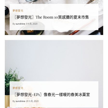
夢想發光
〖夢想發光〗The Room 10質感攤的夏末市集
By
sunshine
•
9 9 月, 2020
夢想發光
〖夢想發光-EP1〗像春光一樣暖的春美冰菓室
By
sunshine
•
20 3 月, 2020