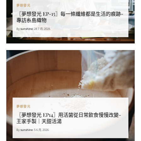
夢想發光
〖夢想發光 EP-15〗每一條纖維都是生活的痕跡-
專訪糸島織物
By
sunshine
•
28 7 月, 2026
夢想發光
〖夢想發光 EP14〗用活菌從日常飲食慢慢改變-
王家手製｜天甜活湯
By
sunshine
•
5 6 月, 2026