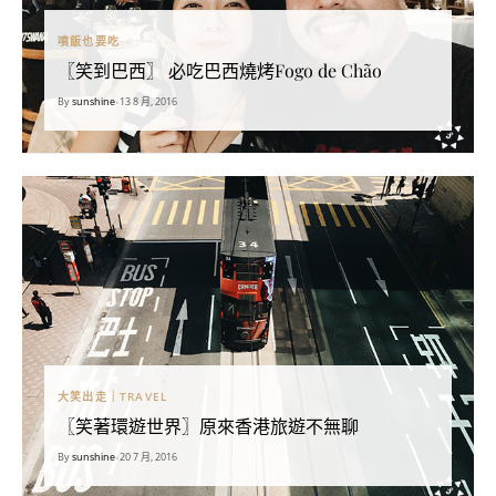
噴飯也要吃
〖笑到巴西〗 必吃巴西燒烤Fogo de Chão
By
sunshine
•
13 8 月, 2016
大笑出走｜TRAVEL
〖笑著環遊世界〗原來香港旅遊不無聊
By
sunshine
•
20 7 月, 2016