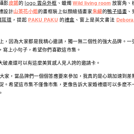
攝影
的
logo 雲朵外框
、蠟燭
放窗角、
皮諾
Wild living room
婚禮設計
的畫框裝上似顏繪插畫家
的
鴨子插畫
、
山茶花小姐
朱緹
繡耳環
，提起
的
禮盒
、窗上是英文書法
PAKU PAKU
Debora
上，因為大家都是我精心邀請，獨一無二個性的強大品牌。一
，寫上小句子，希望你們喜歡這市集。
大破產還可以有這麼美質感人見人誇的邀請卡。
大家，當品牌們一個個答應要來參加，我真的是心跳加速到差
促。希望這市集不僅像市集，更像告訴大家婚禮還可以多麽不
。