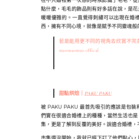
在不只婚禮第一次辦的時候認識了毛毛，從
點什麼，毛毛的飾品則有好多話在說，是花
暖暖優雅的。一直覺得刺繡可以出現在婚
西，擁有不同心境，就像是賦予不同靈魂般
若是能用更不同的視角去欣賞不完
maomaomao.offical
甜點烘焙｜
PAKU PAKU
被 PAKU PAKU 最首先吸引的應該
們實在很適合婚禮上的種種，當然生活也是
集，更是了解到反覆的美好。說適合婚禮，
市集還沒開始，我就已經下訂了他們點心，