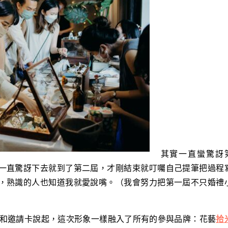
其實一直蠻驚訝
一直驚訝下去就到了第二屆，才剛結束就叮囑自己提筆把過程
，熟識的人也知道我就愛說嘴。（我會努力把第一屆不只婚禮
和
邀請卡說起，這次形象一樣融入了所有的參與品牌：花藝
拾