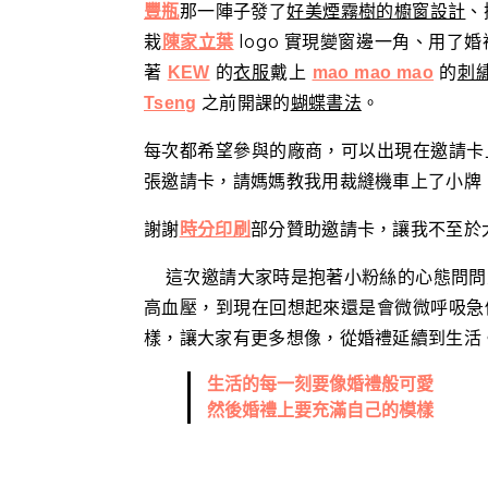
那一陣子發了
好美煙霧樹的櫥窗設計
、
豐瓶
栽
logo 實現變窗邊一角、用了
陳家立葉
著
的
衣服
戴上
的
刺
KEW
mao mao mao
之前開課的
蝴蝶書法
。
Tseng
每次都希望參與的廠商，可以出現在邀請卡
張邀請卡，請媽媽教我用裁縫機車上了小牌
謝謝
部分
贊助邀請卡，讓我不至於
時分印刷
這次邀請大家時是抱著小粉絲的心態問問
高血壓，到現在回想起來還是會微微呼吸急
樣，讓大家有更多想像，從婚禮延續到生活
生活的每一刻要像婚禮般可愛
然後婚禮上要充滿自己的模樣