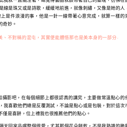
此我就一直關注著，總覺得藝品就該帶著自己的靈魂，彷彿在
是線是珠又或是詩歌，緩緩地前進，就像刺繡，又像是她的人
禮上是件浪漫的事，他是一針一線帶著心意完成，就算一樣的
的奇妙。
美、不對稱的混屯，其實便能體悟那也是美本身的一部分-
是包裝和攝影吧，在每個細節上都很認真的講究，主要做常溫點心的
，我喜歡他們總是反覆測試，不論是點心或是包裝，對於這次
不僅是喜餅，位上禮我也很推薦他們的點心。
隔天回家品嚐整個很愛，尤其那個花朵餅乾，不是我熟識的脆