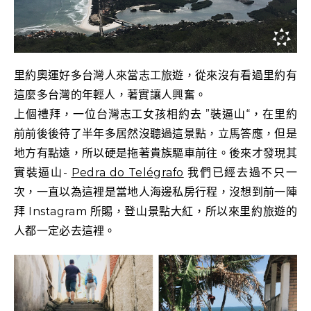
里約奧運好多台灣人來當志工旅遊，從來沒有看過里約有
這麼多台灣的年輕人，著實讓人興奮。
上個禮拜，一位台灣志工女孩相約去 ”裝逼山“，在里約
前前後後待了半年多居然沒聽過這景點，立馬答應，但是
地方有點遠，所以硬是拖著貴族驅車前往。後來才發現其
實裝逼山-
Pedra do Telégrafo
我們已經去過不只一
次，一直以為這裡是當地人海邊私房行程，沒想到前一陣
拜 Instagram 所賜，登山景點大紅，所以來里約旅遊的
人都一定必去這裡。