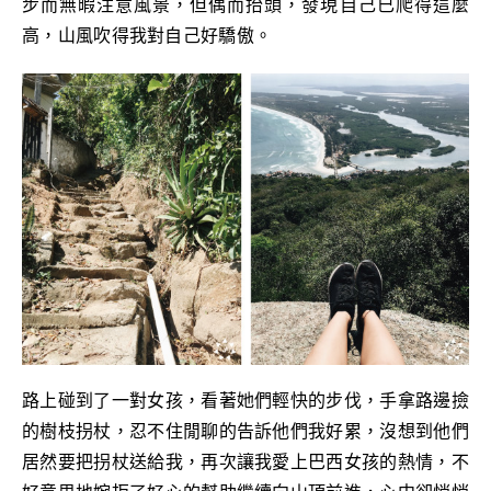
步而無暇注意風景，但偶而抬頭，發現自己已爬得這麼
高，山風吹得我對自己好驕傲。
路上碰到了一對女孩，看著她們輕快的步伐，手拿路邊撿
的樹枝拐杖，忍不住閒聊的告訴他們我好累，沒想到他們
居然要把拐杖送給我，再次讓我愛上巴西女孩的熱情，不