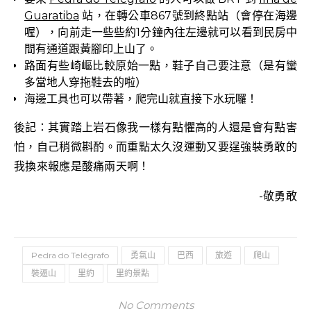
Guaratiba
站，在轉公車867號到終點站（會停在海邊
喔），向前走一些些約1分鐘內往左邊就可以看到民房中
間有通道跟黃腳印上山了。
路面有些崎嶇比較原始一點，鞋子自己要注意（是有蠻
多當地人穿拖鞋去的啦）
海邊工具也可以帶著，爬完山就直接下水玩囉！
後記：其實踏上岩石像我一樣有點懼高的人還是會有點害
怕，自己稍微斟酌。而重點太久沒運動又要逞強裝勇敢的
我換來報應是酸痛兩天啊！
-敬勇敢
Pedra do Telégrafo
勇氣山
巴西
旅遊
爬山
裝逼山
里約
里約景點
No Comments