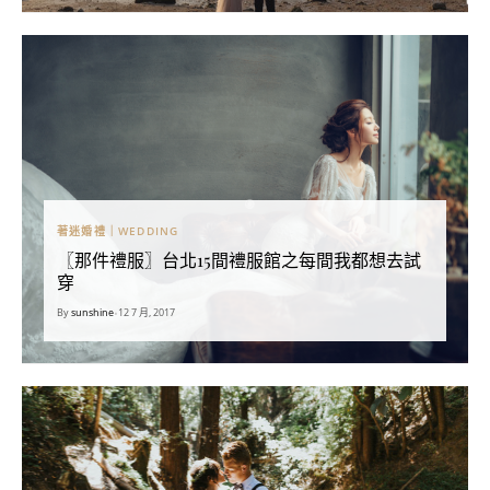
著迷婚禮｜WEDDING
〖那件禮服〗台北15間禮服館之每間我都想去試
穿
By
sunshine
•
12 7 月, 2017