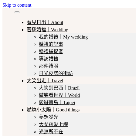
Skip to content
看見日出｜About
著迷婚禮｜Wedding
我的婚禮｜My wedding
婚禮的記事
婚禮捕捉者
專訪婚禮
那件禮服
日光皮諾的街訪
大笑出走｜Travel
大笑到巴西｜Brazil
微笑看世界｜World
愛遊寶島｜Taipei
燃燒小太陽｜Good things
夢想發光
大女孩愛上課
光無所不在