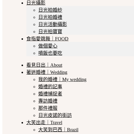
日光攝影
日光拍婚紗
日光拍婚禮
日光活動攝影
日光拍寶寶
食指愛跳舞｜FOOD
做個愛心
噴飯也要吃
看見日出｜About
著迷婚禮｜Wedding
我的婚禮｜My wedding
婚禮的記事
婚禮捕捉者
專訪婚禮
那件禮服
日光皮諾的街訪
大笑出走｜Travel
大笑到巴西｜Brazil