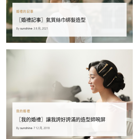
婚禮的記事
〖婚禮記事〗氣質絲巾綁髮造型
By
sunshine
•
3 8 月, 2021
我的婚禮
〖我的婚禮〗讓我誇好誇滿的造型師晼屏
By
sunshine
•
7 12 月, 2018