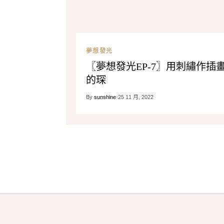
夢想發光
〖夢想發光EP-7〗用刺繡作插
的琛
By
sunshine
•
25 11 月, 2022