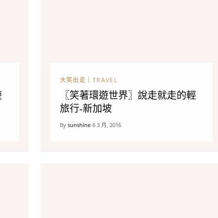
大笑出走｜TRAVEL
遊
〖笑著環遊世界〗說走就走的輕
旅行-新加坡
By
sunshine
6 3 月, 2016
•