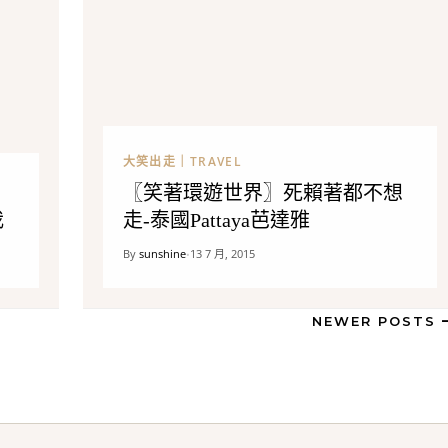
大笑出走｜TRAVEL
〖笑著環遊世界〗死賴著都不想
我
走-泰國Pattaya芭達雅
By
sunshine
13 7 月, 2015
•
NEWER POSTS