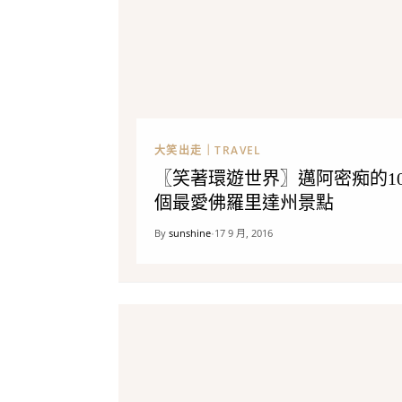
大笑出走｜TRAVEL
〖笑著環遊世界〗邁阿密痴的1
個最愛佛羅里達州景點
By
sunshine
17 9 月, 2016
•